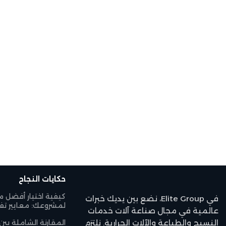
حكايات النجاح
كيفية اختيار أفضل م
في Elite Group، نضع بين يديك خبرات
لمشروعك: معايير تفص
عالمية في مجال صناعة آلات خدمات
النسيج والطباعة والآلات الحرارية. نلتزم
المقارنة الشاملة بين